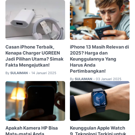
Casan iPhone Terbaik,
iPhone 13 Masih Relevan di
Kenapa Charger UGREEN
2025? Harga dan
Jadi Pilihan Utama? Simak
Keunggulannya Yang
Fakta Mengejutkan!
Harus Anda
Pertimbangkan!
By
SULAIMAN
14 Januari 2025
•
By
SULAIMAN
03 Januari 2025
•
Apakah Kamera HP Bisa
Keunggulan Apple Watch
Mata-matai Anda
9, Teknologi Terkini untuk